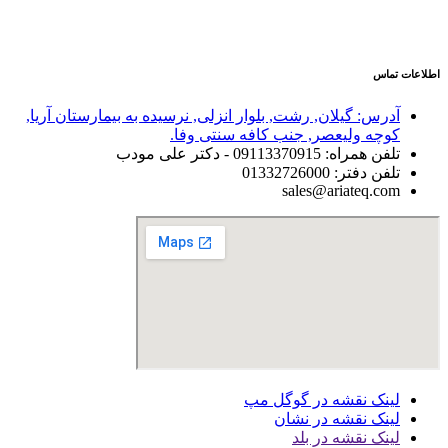
اطلاعات تماس
آدرس: گیلان, رشت, بلوار انزلی, نرسیده به بیمارستان آریا,
کوچه ولیعصر, جنب کافه سنتی وفا.
تلفن همراه: 09113370915 - دکتر علی مودب
تلفن دفتر: 01332726000
sales@ariateq.com
لینک نقشه در گوگل مپ
لینک نقشه در نشان
لینک نقشه در بلد