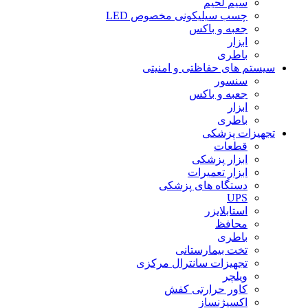
سیم لحیم
چسب سیلیکونی مخصوص LED
جعبه و باکس
ابزار
باطری
سیستم های حفاظتی و امنیتی
سنسور
جعبه و باکس
ابزار
باطری
تجهیزات پزشکی
قطعات
ابزار پزشکی
ابزار تعمیرات
دستگاه های پزشکی
UPS
استابلایزر
محافظ
باطری
تخت بیمارستانی
تجهیزات سانترال مرکزی
ویلچر
کاور حرارتی کفش
اکسیژنساز