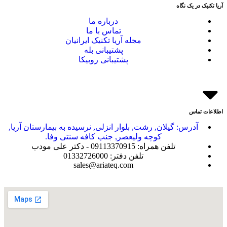
آریا تکنیک در یک نگاه
درباره ما
تماس با ما
مجله آریا تکنیک ایرانیان
پشتیبانی بله
پشتیبانی روبیکا
اطلاعات تماس
آدرس: گیلان, رشت, بلوار انزلی, نرسیده به بیمارستان آریا,
کوچه ولیعصر, جنب کافه سنتی وفا.
تلفن همراه: 09113370915 - دکتر علی مودب
تلفن دفتر: 01332726000
sales@ariateq.com