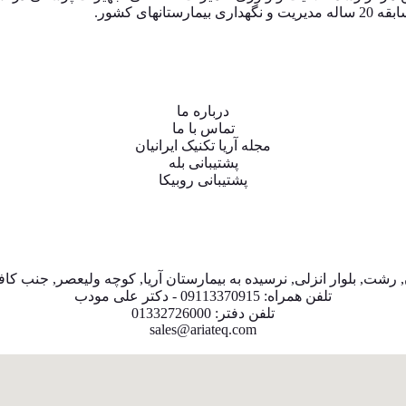
ی کشور.
درباره ما
تماس با ما
مجله آریا تکنیک ایرانیان
پشتیبانی بله
پشتیبانی روبیکا
 رشت, بلوار انزلی, نرسیده به بیمارستان آریا, کوچه ولیعصر, جنب کاف
تلفن همراه: 09113370915 - دکتر علی مودب
تلفن دفتر: 01332726000
sales@ariateq.com