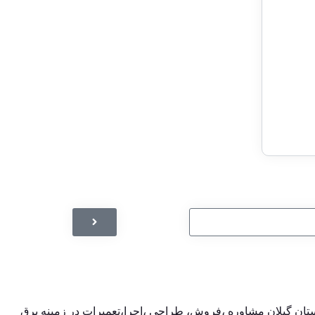
تان گیلان مشاوره ،فروش، طراحی ،اجرا،تعمیرات در زمینه برق