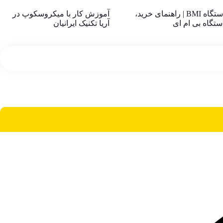
همه چیز درباره دستگاه BMI | راهنمای خرید،
آموزش کار با میکروسکوپ در
تگاه بی ام ای
آریا تکنیک ایرانیان