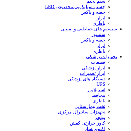
سیم لحیم
چسب سیلیکونی مخصوص LED
جعبه و باکس
ابزار
باطری
سیستم های حفاظتی و امنیتی
سنسور
جعبه و باکس
ابزار
باطری
تجهیزات پزشکی
قطعات
ابزار پزشکی
ابزار تعمیرات
دستگاه های پزشکی
UPS
استابلایزر
محافظ
باطری
تخت بیمارستانی
تجهیزات سانترال مرکزی
ویلچر
کاور حرارتی کفش
اکسیژنساز