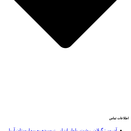
اطلاعات تماس
آدرس: گیلان, رشت, بلوار انزلی, نرسیده به بیمارستان آریا,