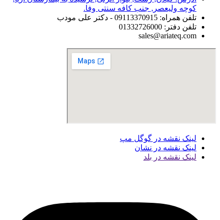
کوچه ولیعصر, جنب کافه سنتی وفا.
تلفن همراه: 09113370915 - دکتر علی مودب
تلفن دفتر: 01332726000
sales@ariateq.com
لینک نقشه در گوگل مپ
لینک نقشه در نشان
لینک نقشه در بلد