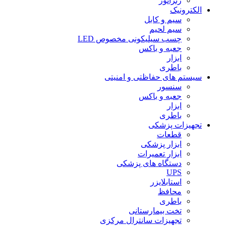
ژنراتور
الکترونیک
سیم و کابل
سیم لحیم
چسب سیلیکونی مخصوص LED
جعبه و باکس
ابزار
باطری
سیستم های حفاظتی و امنیتی
سنسور
جعبه و باکس
ابزار
باطری
تجهیزات پزشکی
قطعات
ابزار پزشکی
ابزار تعمیرات
دستگاه های پزشکی
UPS
استابلایزر
محافظ
باطری
تخت بیمارستانی
تجهیزات سانترال مرکزی