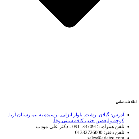
اطلاعات تماس
آدرس: گیلان, رشت, بلوار انزلی, نرسیده به بیمارستان آریا,
کوچه ولیعصر, جنب کافه سنتی وفا.
تلفن همراه: 09113370915 - دکتر علی مودب
تلفن دفتر: 01332726000
sales@ariateq.com