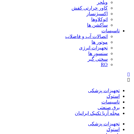
ویلچر
کاور حرارتی کفش
اکسیژنساز
اتوکلاوها
ساکشن ها
تاسیسات
اتصالات آب و فاضلاب
موتور ها
تجهیزات انرژی
سنسور ها
سختی گیر
RO
تجهیزات پزشکی
استوک
تاسیسات
برق صنعتی
مجله آریا تکنیک ایرانیان
تجهیزات پزشکی
استوک