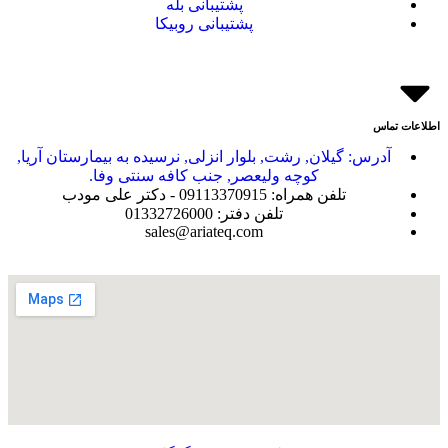
پشتیبانی بله
پشتیبانی روبیکا
اطلاعات تماس
آدرس: گیلان, رشت, بلوار انزلی, نرسیده به بیمارستان آریا,
کوچه ولیعصر, جنب کافه سنتی وفا.
تلفن همراه: 09113370915 - دکتر علی مودب
تلفن دفتر: 01332726000
sales@ariateq.com