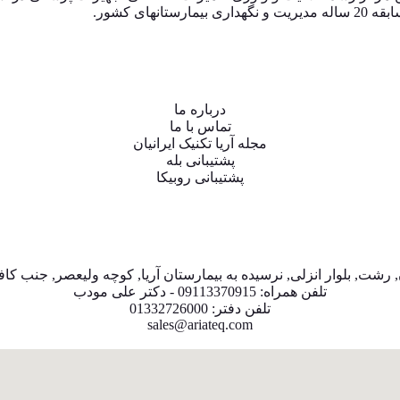
ی کشور.
درباره ما
تماس با ما
مجله آریا تکنیک ایرانیان
پشتیبانی بله
پشتیبانی روبیکا
 رشت, بلوار انزلی, نرسیده به بیمارستان آریا, کوچه ولیعصر, جنب کاف
تلفن همراه: 09113370915 - دکتر علی مودب
تلفن دفتر: 01332726000
sales@ariateq.com