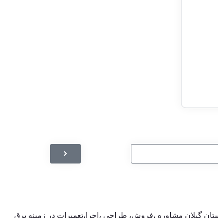
تان گیلان مشاوره ،فروش، طراحی ،اجرا،تعمیرات در زمینه برق