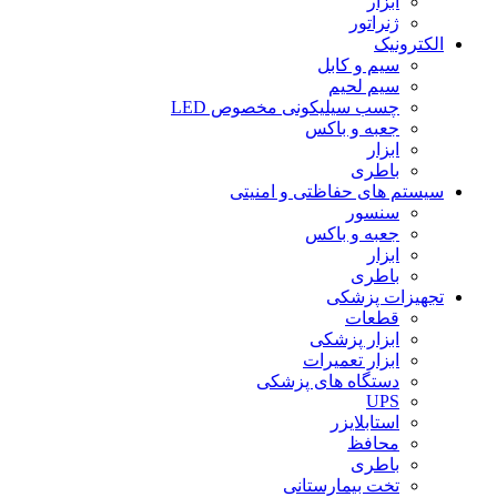
ابزار
ژنراتور
الکترونیک
سیم و کابل
سیم لحیم
چسب سیلیکونی مخصوص LED
جعبه و باکس
ابزار
باطری
سیستم های حفاظتی و امنیتی
سنسور
جعبه و باکس
ابزار
باطری
تجهیزات پزشکی
قطعات
ابزار پزشکی
ابزار تعمیرات
دستگاه های پزشکی
UPS
استابلایزر
محافظ
باطری
تخت بیمارستانی