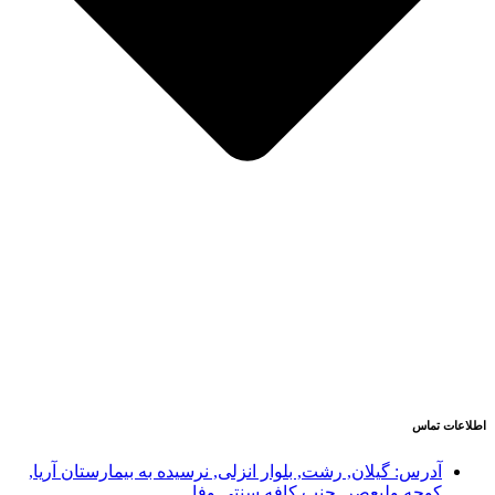
اطلاعات تماس
آدرس: گیلان, رشت, بلوار انزلی, نرسیده به بیمارستان آریا,
کوچه ولیعصر, جنب کافه سنتی وفا.