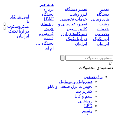
همه چیز
تعمیر
تعمیر دستگاه
درباره
دستگاه
لیزر رشت |
دستگاه
آموزش کار
BMI |
های زیبایی
خدمات تخصصی
با
راهنمای
رشت |
تعمیر، عیب‌یابی و
میکروسکوپ
خرید،
خدمات
کالیبراسیون
در آریا تکنیک
فروش و
تخصصی
دستگاه‌های لیزر
ایرانیان
قیمت
آریا تکنیک
در آریا تکنیک
دستگاه بی
ایرانیان
ایرانیان
ام ای
دسته‌بندی محصولات
برق صنعتی
هیدرولیک و پنوماتیک
تجهیزات برق صنعتی و تابلو
کنترلر دما
سیم و کابل
روشنایی
LED
ولتمتر