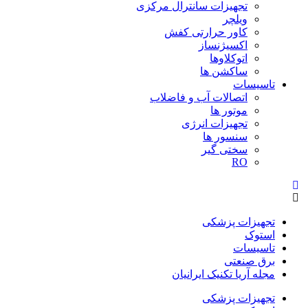
تجهیزات سانترال مرکزی
ویلچر
کاور حرارتی کفش
اکسیژنساز
اتوکلاوها
ساکشن ها
تاسیسات
اتصالات آب و فاضلاب
موتور ها
تجهیزات انرژی
سنسور ها
سختی گیر
RO
تجهیزات پزشکی
استوک
تاسیسات
برق صنعتی
مجله آریا تکنیک ایرانیان
تجهیزات پزشکی