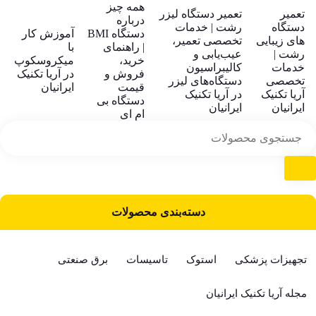
همه چیز
تعمیر
تعمیر دستگاه لیزر
درباره
دستگاه
رشت | خدمات
دستگاه BMI
آموزش کار
های زیبایی
تخصصی تعمیر،
| راهنمای
با
رشت |
عیب‌یابی و
خرید،
میکروسکوپ
خدمات
کالیبراسیون
فروش و
در آریا تکنیک
تخصصی
دستگاه‌های لیزر
قیمت
ایرانیان
آریا تکنیک
در آریا تکنیک
دستگاه بی
ایرانیان
ایرانیان
ام ای
دسته‌بندی محصولات
تجهیزات پزشکی
استوک
تاسیسات
برق صنعتی
مجله آریا تکنیک ایرانیان