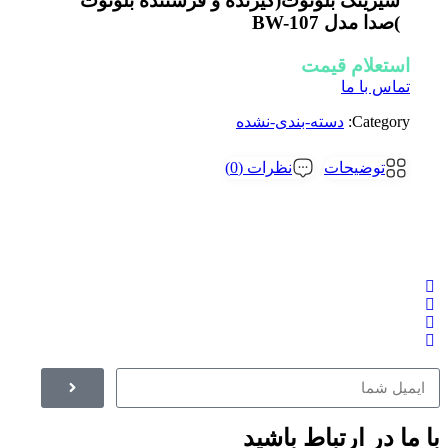
شیرینگ بلوتوث(گیرنده و فرستنده بلوتوث
)صدا مدل BW-107
استعلام قیمت
تماس با ما
Category:
دسته-بندی-نشده
توضیحات
نظرات (0)
با ما در ارتباط باشید