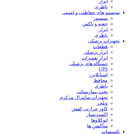
ابزار
باطری
سیستم های حفاظتی و امنیتی
سنسور
جعبه و باکس
ابزار
باطری
تجهیزات پزشکی
قطعات
ابزار پزشکی
ابزار تعمیرات
دستگاه های پزشکی
UPS
استابلایزر
محافظ
باطری
تخت بیمارستانی
تجهیزات سانترال مرکزی
ویلچر
کاور حرارتی کفش
اکسیژنساز
اتوکلاوها
ساکشن ها
تاسیسات