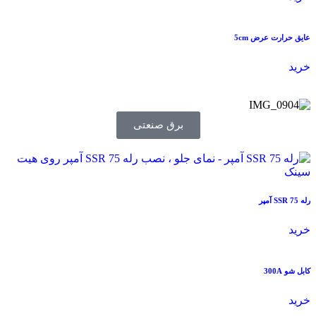
عایق حرارت عرض 5cm
خرید
برق صنعتی
رله SSR 75 آمپر
خرید
کابل شو 300A
خرید