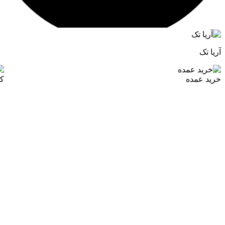
آریا تک
خرید عمده
ک