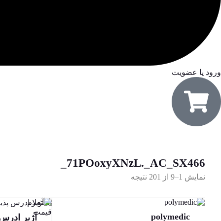
ورود یا عضویت
71POoxyXNzL._AC_SX466_
نمایش 1–9 از 201 نتیجه
استعلام
قیمت
polymedic
آژیر ادرس پذی