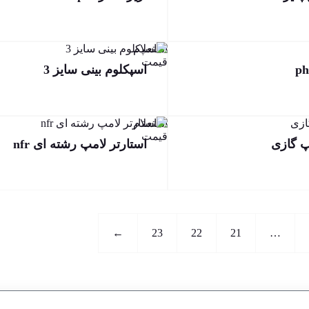
استعلام
قیمت
اسپکلوم بینی سایز 3
استعلام
قیمت
پ گازی
استارتر لامپ رشته ای nfr
←
23
22
21
…