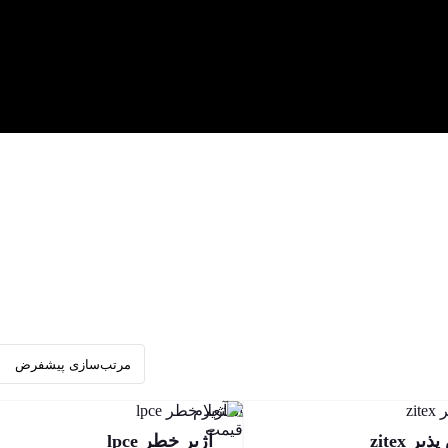
استعلام
قیمت
ر zitex
آژیر خطر lpce